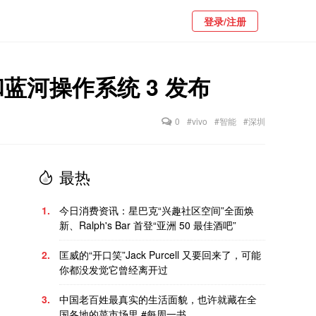
登录/注册
6 和蓝河操作系统 3 发布
0
#vivo
#智能
#深圳
最热
1.
今日消费资讯：星巴克“兴趣社区空间”全面焕
新、Ralph's Bar 首登“亚洲 50 最佳酒吧”
2.
匡威的“开口笑”Jack Purcell 又要回来了，可能
你都没发觉它曾经离开过
3.
中国老百姓最真实的生活面貌，也许就藏在全
国各地的菜市场里 #每周一书