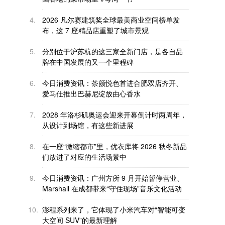
4.
2026 凡尔赛建筑奖全球最美商业空间榜单发
布，这 7 座精品店重塑了城市景观
5.
分别位于沪苏杭的这三家全新门店，是各自品
牌在中国发展的又一个里程碑
6.
今日消费资讯：茶颜悦色首进合肥双店齐开、
爱马仕推出巴赫尼绽放由心香水
7.
2028 年洛杉矶奥运会迎来开幕倒计时两周年，
从设计到场馆，有这些新进展
8.
在一座“微缩都市”里，优衣库将 2026 秋冬新品
们放进了对应的生活场景中
9.
今日消费资讯：广州方所 9 月开始暂停营业、
Marshall 在成都带来“守住现场”音乐文化活动
10.
澎程系列来了，它体现了小米汽车对“智能可变
大空间 SUV”的最新理解