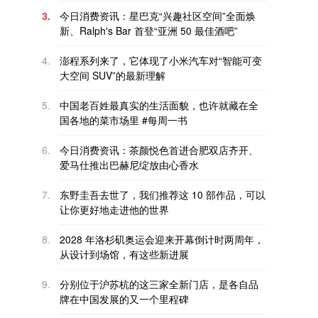
3.
今日消费资讯：星巴克“兴趣社区空间”全面焕
新、Ralph's Bar 首登“亚洲 50 最佳酒吧”
4.
澎程系列来了，它体现了小米汽车对“智能可变
大空间 SUV”的最新理解
5.
中国老百姓最真实的生活面貌，也许就藏在全
国各地的菜市场里 #每周一书
6.
今日消费资讯：茶颜悦色首进合肥双店齐开、
爱马仕推出巴赫尼绽放由心香水
7.
东野圭吾去世了，我们推荐这 10 部作品，可以
让你更好地走进他的世界
8.
2028 年洛杉矶奥运会迎来开幕倒计时两周年，
从设计到场馆，有这些新进展
9.
分别位于沪苏杭的这三家全新门店，是各自品
牌在中国发展的又一个里程碑