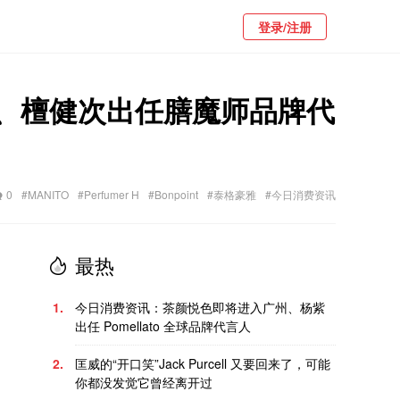
登录/注册
雾气”、檀健次出任膳魔师品牌代
0
#MANITO
#Perfumer H
#Bonpoint
#泰格豪雅
#今日消费资讯
最热
1.
今日消费资讯：茶颜悦色即将进入广州、杨紫
出任 Pomellato 全球品牌代言人
2.
匡威的“开口笑”Jack Purcell 又要回来了，可能
你都没发觉它曾经离开过