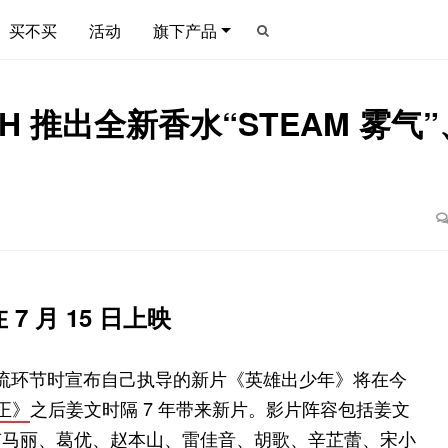
买不买
活动
旗下产品
r H 推出全新香水“STEAM 
 月 15 日上映
后交流环节时宣布自己执导的新片《英雄出少年》将在今
压正》
之后姜文时隔 7 年带来新片。影片阵容包括姜文
有马丽、葛优、赵本山、雷佳音、胡歌、辛芷蕾、宋小