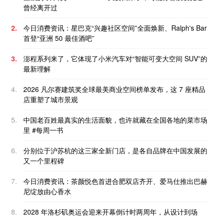
曾经离开过
2.
今日消费资讯：星巴克“兴趣社区空间”全面焕新、Ralph's Bar
首登“亚洲 50 最佳酒吧”
3.
澎程系列来了，它体现了小米汽车对“智能可变大空间 SUV”的
最新理解
4.
2026 凡尔赛建筑奖全球最美商业空间榜单发布，这 7 座精品
店重塑了城市景观
5.
中国老百姓最真实的生活面貌，也许就藏在全国各地的菜市场
里 #每周一书
6.
分别位于沪苏杭的这三家全新门店，是各自品牌在中国发展的
又一个里程碑
7.
今日消费资讯：茶颜悦色首进合肥双店齐开、爱马仕推出巴赫
尼绽放由心香水
8.
2028 年洛杉矶奥运会迎来开幕倒计时两周年，从设计到场