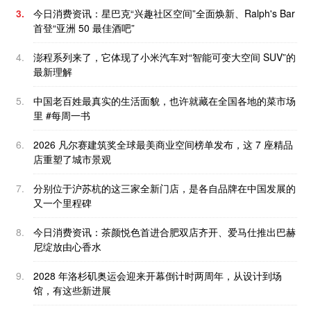
3.
今日消费资讯：星巴克“兴趣社区空间”全面焕新、Ralph's Bar
首登“亚洲 50 最佳酒吧”
4.
澎程系列来了，它体现了小米汽车对“智能可变大空间 SUV”的
最新理解
5.
中国老百姓最真实的生活面貌，也许就藏在全国各地的菜市场
里 #每周一书
6.
2026 凡尔赛建筑奖全球最美商业空间榜单发布，这 7 座精品
店重塑了城市景观
7.
分别位于沪苏杭的这三家全新门店，是各自品牌在中国发展的
又一个里程碑
8.
今日消费资讯：茶颜悦色首进合肥双店齐开、爱马仕推出巴赫
尼绽放由心香水
9.
2028 年洛杉矶奥运会迎来开幕倒计时两周年，从设计到场
馆，有这些新进展