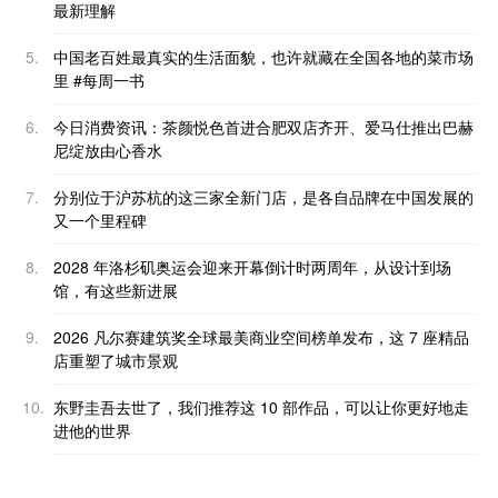
最新理解
5.
中国老百姓最真实的生活面貌，也许就藏在全国各地的菜市场
里 #每周一书
6.
今日消费资讯：茶颜悦色首进合肥双店齐开、爱马仕推出巴赫
尼绽放由心香水
7.
分别位于沪苏杭的这三家全新门店，是各自品牌在中国发展的
又一个里程碑
8.
2028 年洛杉矶奥运会迎来开幕倒计时两周年，从设计到场
馆，有这些新进展
9.
2026 凡尔赛建筑奖全球最美商业空间榜单发布，这 7 座精品
店重塑了城市景观
10.
东野圭吾去世了，我们推荐这 10 部作品，可以让你更好地走
进他的世界