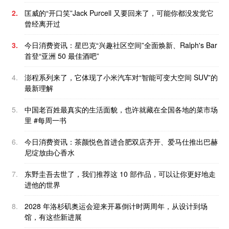
2.
匡威的“开口笑”Jack Purcell 又要回来了，可能你都没发觉它
曾经离开过
3.
今日消费资讯：星巴克“兴趣社区空间”全面焕新、Ralph's Bar
首登“亚洲 50 最佳酒吧”
4.
澎程系列来了，它体现了小米汽车对“智能可变大空间 SUV”的
最新理解
5.
中国老百姓最真实的生活面貌，也许就藏在全国各地的菜市场
里 #每周一书
6.
今日消费资讯：茶颜悦色首进合肥双店齐开、爱马仕推出巴赫
尼绽放由心香水
7.
东野圭吾去世了，我们推荐这 10 部作品，可以让你更好地走
进他的世界
8.
2028 年洛杉矶奥运会迎来开幕倒计时两周年，从设计到场
馆，有这些新进展