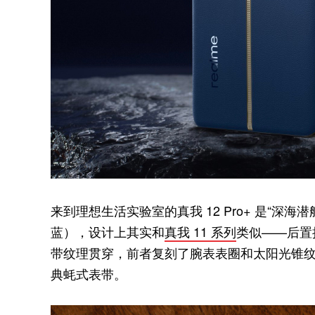
来到理想生活实验室的真我 12 Pro+ 是“深
蓝），设计上其实和
真我 11 系列
类似——后置
带纹理贯穿，前者复刻了腕表表圈和太阳光锥纹表
典蚝式表带。