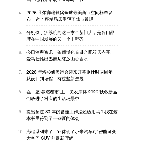
4.
2026 凡尔赛建筑奖全球最美商业空间榜单发
布，这 7 座精品店重塑了城市景观
5.
分别位于沪苏杭的这三家全新门店，是各自品
牌在中国发展的又一个里程碑
6.
今日消费资讯：茶颜悦色首进合肥双店齐开、
爱马仕推出巴赫尼绽放由心香水
7.
2028 年洛杉矶奥运会迎来开幕倒计时两周年，
从设计到场馆，有这些新进展
8.
在一座“微缩都市”里，优衣库将 2026 秋冬新品
们放进了对应的生活场景中
9.
提出超过 30 年的番茄工作法还适用吗？我在这
本书里得到了一些新的体会
10.
澎程系列来了，它体现了小米汽车对“智能可变
大空间 SUV”的最新理解