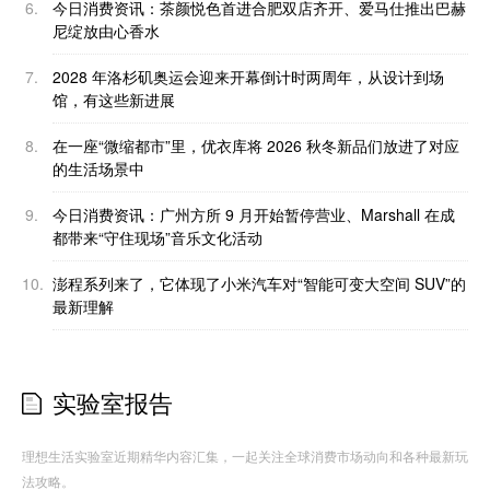
6.
今日消费资讯：茶颜悦色首进合肥双店齐开、爱马仕推出巴赫
尼绽放由心香水
7.
2028 年洛杉矶奥运会迎来开幕倒计时两周年，从设计到场
馆，有这些新进展
8.
在一座“微缩都市”里，优衣库将 2026 秋冬新品们放进了对应
的生活场景中
9.
今日消费资讯：广州方所 9 月开始暂停营业、Marshall 在成
都带来“守住现场”音乐文化活动
10.
澎程系列来了，它体现了小米汽车对“智能可变大空间 SUV”的
最新理解
实验室报告
理想生活实验室近期精华内容汇集，一起关注全球消费市场动向和各种最新玩
法攻略。