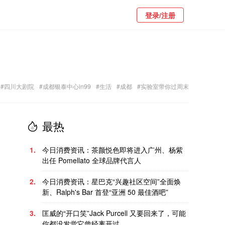
登录/注册
#四川大剧院
#成都银泰中心in99
#生活
#成都
#实验室带你过周末
最热
1.
今日消费资讯：茶颜悦色即将进入广州、杨紫
出任 Pomellato 全球品牌代言人
2.
今日消费资讯：星巴克“兴趣社区空间”全面焕
新、Ralph's Bar 首登“亚洲 50 最佳酒吧”
3.
匡威的“开口笑”Jack Purcell 又要回来了，可能
你都没发觉它曾经离开过