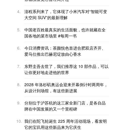
4.
澎程系列来了，它体现了小米汽车对“智能可变
大空间 SUV”的最新理解
5.
中国老百姓最真实的生活面貌，也许就藏在全
国各地的菜市场里 #每周一书
6.
今日消费资讯：茶颜悦色首进合肥双店齐开、
爱马仕推出巴赫尼绽放由心香水
7.
东野圭吾去世了，我们推荐这 10 部作品，可以
让你更好地走进他的世界
8.
2028 年洛杉矶奥运会迎来开幕倒计时两周年，
从设计到场馆，有这些新进展
9.
分别位于沪苏杭的这三家全新门店，是各自品
牌在中国发展的又一个里程碑
10.
我们在陀飞轮诞生 225 周年活动现场，看发明
它的宝玑用这些新品来为它庆生