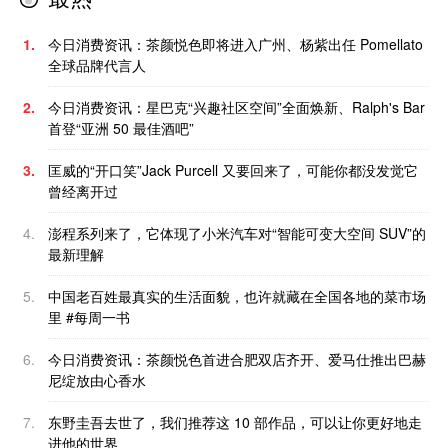
1.
今日消费资讯：茶颜悦色即将进入广州、杨紫出任 Pomellato
全球品牌代言人
2.
今日消费资讯：星巴克“兴趣社区空间”全面焕新、Ralph's Bar
首登“亚洲 50 最佳酒吧”
3.
匡威的“开口笑”Jack Purcell 又要回来了，可能你都没发觉它
曾经离开过
4.
澎程系列来了，它体现了小米汽车对“智能可变大空间 SUV”的
最新理解
5.
中国老百姓最真实的生活面貌，也许就藏在全国各地的菜市场
里 #每周一书
6.
今日消费资讯：茶颜悦色首进合肥双店齐开、爱马仕推出巴赫
尼绽放由心香水
7.
东野圭吾去世了，我们推荐这 10 部作品，可以让你更好地走
进他的世界