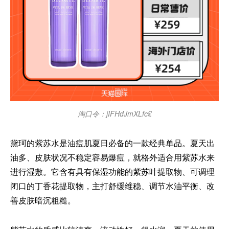
淘口令：jIFHdJmXLfc₤
黛珂的紫苏水是油痘肌夏日必备的一款经典单品。夏天出
油多、皮肤状况不稳定容易爆痘，就格外适合用紫苏水来
进行湿敷。它含有具有保湿功能的紫苏叶提取物、可调理
闭口的丁香花提取物，主打舒缓维稳、调节水油平衡、改
善皮肤暗沉粗糙。