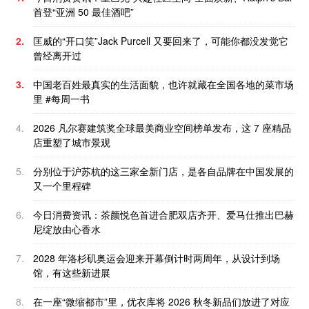
首登“亚洲 50 最佳酒吧”
2.
匡威的“开口笑”Jack Purcell 又要回来了，可能你都没发觉它
曾经离开过
3.
中国老百姓最真实的生活面貌，也许就藏在全国各地的菜市场
里 #每周一书
4.
2026 凡尔赛建筑奖全球最美商业空间榜单发布，这 7 座精品
店重塑了城市景观
5.
分别位于沪苏杭的这三家全新门店，是各自品牌在中国发展的
又一个里程碑
6.
今日消费资讯：茶颜悦色首进合肥双店齐开、爱马仕推出巴赫
尼绽放由心香水
7.
2028 年洛杉矶奥运会迎来开幕倒计时两周年，从设计到场
馆，有这些新进展
8.
在一座“微缩都市”里，优衣库将 2026 秋冬新品们放进了对应