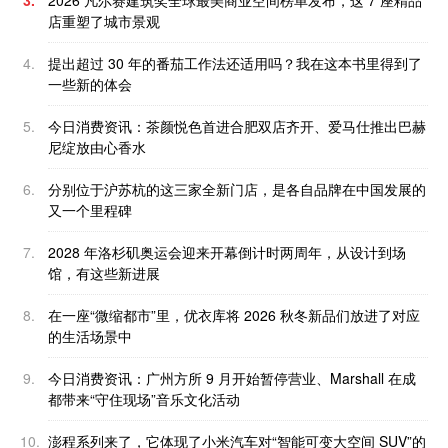
店重塑了城市景观
4.
提出超过 30 年的番茄工作法还适用吗？我在这本书里得到了
一些新的体会
5.
今日消费资讯：茶颜悦色首进合肥双店齐开、爱马仕推出巴赫
尼绽放由心香水
6.
分别位于沪苏杭的这三家全新门店，是各自品牌在中国发展的
又一个里程碑
7.
2028 年洛杉矶奥运会迎来开幕倒计时两周年，从设计到场
馆，有这些新进展
8.
在一座“微缩都市”里，优衣库将 2026 秋冬新品们放进了对应
的生活场景中
9.
今日消费资讯：广州方所 9 月开始暂停营业、Marshall 在成
都带来“守住现场”音乐文化活动
10.
澎程系列来了，它体现了小米汽车对“智能可变大空间 SUV”的