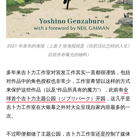
2021 年发布的海报（上面 3 张海报就是《你想活出怎样的人生》
目前所有曝光的物料）
多年来吉卜力工作室对宣发工作其实一直都很谨慎，包括
对作品中的角色授权也非常少，工作室希望以这样的方式
来保护这些作品（以及“作品所具有的魔力”），此前有
全
球首个吉卜力主题公园（ジブリパーク）开园
，这几乎是
吉卜力工作室在大银幕之外对大众呈现自家内容最多的一
次。
不过即便都做了主题公园，吉卜力工作室还是控制了媒体