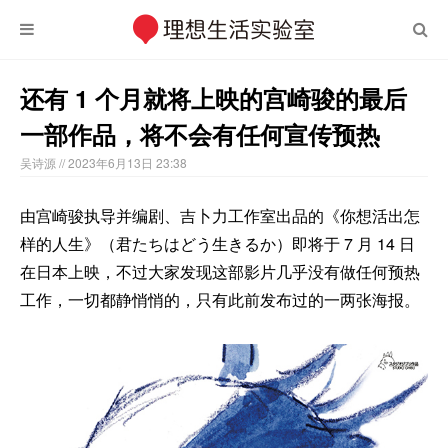
还有 1 个月就将上映的宫崎骏的最后
一部作品，将不会有任何宣传预热
吴诗源
// 2023年6月13日 23:38
由宫崎骏执导并编剧、吉卜力工作室出品的《你想活出怎
样的人生》（君たちはどう生きるか）即将于 7 月 14 日
在日本上映，不过大家发现这部影片几乎没有做任何预热
工作，一切都静悄悄的，只有此前发布过的一两张海报。