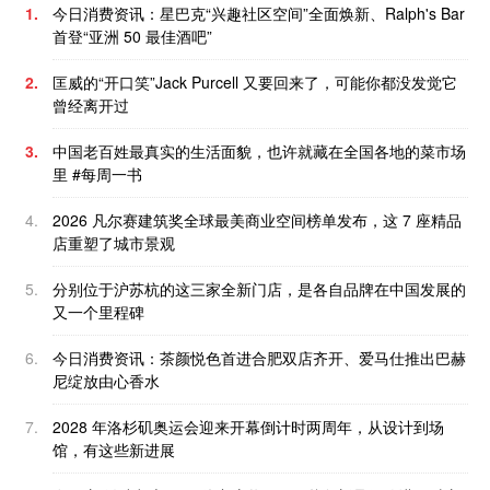
1.
今日消费资讯：星巴克“兴趣社区空间”全面焕新、Ralph's Bar
首登“亚洲 50 最佳酒吧”
2.
匡威的“开口笑”Jack Purcell 又要回来了，可能你都没发觉它
曾经离开过
3.
中国老百姓最真实的生活面貌，也许就藏在全国各地的菜市场
里 #每周一书
4.
2026 凡尔赛建筑奖全球最美商业空间榜单发布，这 7 座精品
店重塑了城市景观
5.
分别位于沪苏杭的这三家全新门店，是各自品牌在中国发展的
又一个里程碑
6.
今日消费资讯：茶颜悦色首进合肥双店齐开、爱马仕推出巴赫
尼绽放由心香水
7.
2028 年洛杉矶奥运会迎来开幕倒计时两周年，从设计到场
馆，有这些新进展