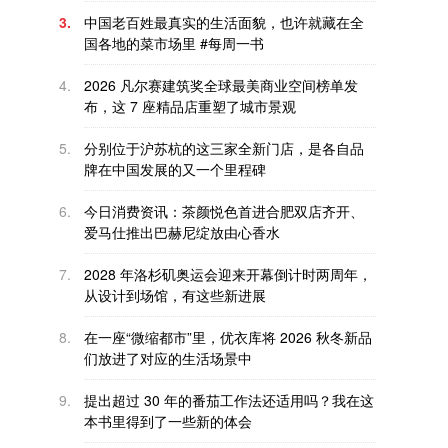
3.
中国老百姓最真实的生活面貌，也许就藏在全
国各地的菜市场里 #每周一书
4.
2026 凡尔赛建筑奖全球最美商业空间榜单发
布，这 7 座精品店重塑了城市景观
5.
分别位于沪苏杭的这三家全新门店，是各自品
牌在中国发展的又一个里程碑
6.
今日消费资讯：茶颜悦色首进合肥双店齐开、
爱马仕推出巴赫尼绽放由心香水
7.
2028 年洛杉矶奥运会迎来开幕倒计时两周年，
从设计到场馆，有这些新进展
8.
在一座“微缩都市”里，优衣库将 2026 秋冬新品
们放进了对应的生活场景中
9.
提出超过 30 年的番茄工作法还适用吗？我在这
本书里得到了一些新的体会