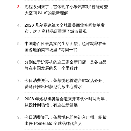
3.
澎程系列来了，它体现了小米汽车对“智能可变
大空间 SUV”的最新理解
4.
2026 凡尔赛建筑奖全球最美商业空间榜单发
布，这 7 座精品店重塑了城市景观
5.
中国老百姓最真实的生活面貌，也许就藏在全
国各地的菜市场里 #每周一书
6.
分别位于沪苏杭的这三家全新门店，是各自品
牌在中国发展的又一个里程碑
7.
今日消费资讯：茶颜悦色首进合肥双店齐开、
爱马仕推出巴赫尼绽放由心香水
8.
2028 年洛杉矶奥运会迎来开幕倒计时两周年，
从设计到场馆，有这些新进展
9.
今日消费资讯：茶颜悦色即将进入广州、杨紫
出任 Pomellato 全球品牌代言人