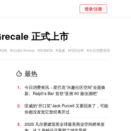
登录/注册
cale 正式上市
ASIS
#Under Armour
#NOMOS
#漫威
#玛莎拉蒂
#今日消费资讯
最热
1.
今日消费资讯：星巴克“兴趣社区空间”全面焕
新、Ralph's Bar 首登“亚洲 50 最佳酒吧”
2.
匡威的“开口笑”Jack Purcell 又要回来了，可能
你都没发觉它曾经离开过
3.
2026 凡尔赛建筑奖全球最美商业空间榜单发
布，这 7 座精品店重塑了城市景观