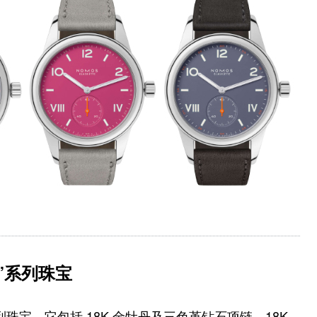
“颂”系列珠宝
颂”系列珠宝，它包括 18K 金牡丹及三色堇钻石项链、18K