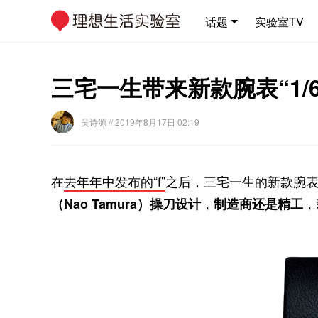
话题
实验室TV
三宅一生带来新款腕表“1/
吴诗源
// 2019年8月17日 02:19
在
去年年中发布的“f”
之后，三宅一生的新款腕
，
，
（Nao Tamura）操刀设计
制造商还是精工