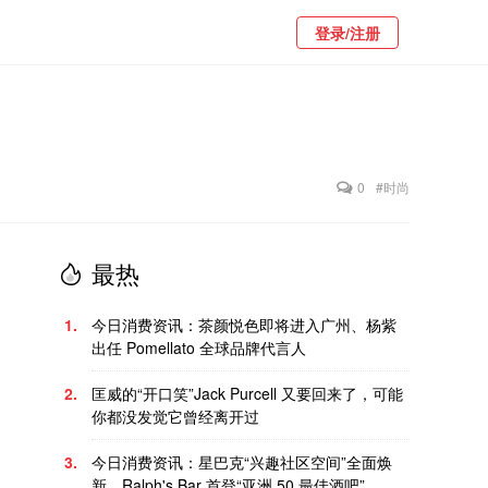
登录/注册
0
#时尚
最热
1.
今日消费资讯：茶颜悦色即将进入广州、杨紫
出任 Pomellato 全球品牌代言人
2.
匡威的“开口笑”Jack Purcell 又要回来了，可能
你都没发觉它曾经离开过
3.
今日消费资讯：星巴克“兴趣社区空间”全面焕
新、Ralph's Bar 首登“亚洲 50 最佳酒吧”