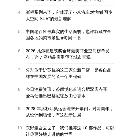
4.
澎程系列来了，它体现了小米汽车对“智能可变
大空间 SUV”的最新理解
5.
中国老百姓最真实的生活面貌，也许就藏在全
国各地的菜市场里 #每周一书
6.
2026 凡尔赛建筑奖全球最美商业空间榜单发
布，这 7 座精品店重塑了城市景观
7.
分别位于沪苏杭的这三家全新门店，是各自品
牌在中国发展的又一个里程碑
8.
今日消费资讯：茶颜悦色首进合肥双店齐开、
爱马仕推出巴赫尼绽放由心香水
9.
2028 年洛杉矶奥运会迎来开幕倒计时两周年，
从设计到场馆，有这些新进展
10.
东野圭吾去世了，我们推荐这 10 部作品，可以
让你更好地走进他的世界