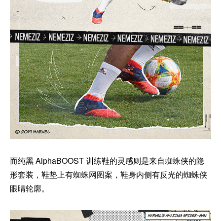
而纯黑 AlphaBOOST 训练鞋的灵感则是来自蜘蛛侠的隐
形套装，鞋垫上有蜘蛛网图案，鞋身内侧有反光的蜘蛛侠
眼睛轮廓。