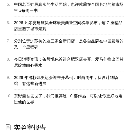
5.
中国老百姓最真实的生活面貌，也许就藏在全国各地的菜市场
里 #每周一书
6.
2026 凡尔赛建筑奖全球最美商业空间榜单发布，这 7 座精品
店重塑了城市景观
7.
分别位于沪苏杭的这三家全新门店，是各自品牌在中国发展的
又一个里程碑
8.
今日消费资讯：茶颜悦色首进合肥双店齐开、爱马仕推出巴赫
尼绽放由心香水
9.
2028 年洛杉矶奥运会迎来开幕倒计时两周年，从设计到场
馆，有这些新进展
10.
东野圭吾去世了，我们推荐这 10 部作品，可以让你更好地走
进他的世界
实验室报告