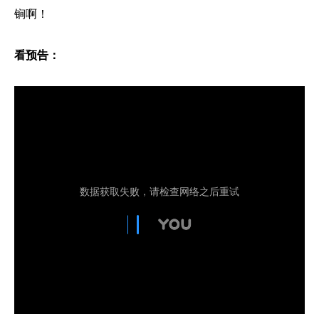
锏啊！
看预告：