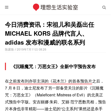
今日消费资讯：宋祖儿和吴磊出任
MICHAEL KORS 品牌代言人、
adidas 发布和漫威的联名系列
陈露致
// 2019年7月11日 08:26
《沉睡魔咒：万恶女王》全新中字预告发布
在
之前发布刘亦菲主演的《花木兰》的首条预告片
之后，
7 月 8 日，迪士尼发布了另一部备受关注的影片《沉睡魔
咒：万恶女王》（Maleficent: Mistress of Evil）的北美正
式预告中字版。安吉丽娜·朱莉、艾丽·范宁悉数亮相，预告
片本身也非常精彩——迪士尼的“公主系列”果然还是杀手