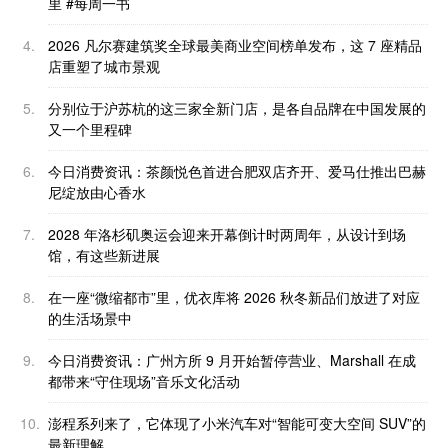
里 #每周一书
4.
2026 凡尔赛建筑奖全球最美商业空间榜单发布，这 7 座精品
店重塑了城市景观
5.
分别位于沪苏杭的这三家全新门店，是各自品牌在中国发展的
又一个里程碑
6.
今日消费资讯：茶颜悦色首进合肥双店齐开、爱马仕推出巴赫
尼绽放由心香水
7.
2028 年洛杉矶奥运会迎来开幕倒计时两周年，从设计到场
馆，有这些新进展
8.
在一座“微缩都市”里，优衣库将 2026 秋冬新品们放进了对应
的生活场景中
9.
今日消费资讯：广州方所 9 月开始暂停营业、Marshall 在成
都带来“守住现场”音乐文化活动
10.
澎程系列来了，它体现了小米汽车对“智能可变大空间 SUV”的
最新理解