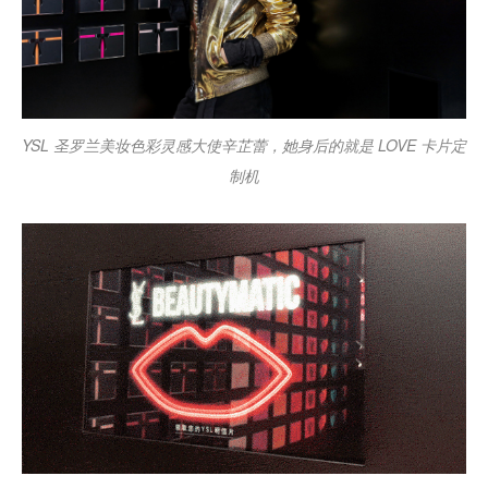
YSL 圣罗兰美妆色彩灵感大使辛芷蕾，她身后的就是 LOVE 卡片定
制机