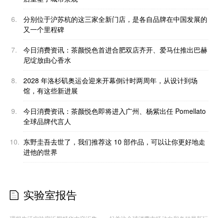
6.
分别位于沪苏杭的这三家全新门店，是各自品牌在中国发展的
又一个里程碑
7.
今日消费资讯：茶颜悦色首进合肥双店齐开、爱马仕推出巴赫
尼绽放由心香水
8.
2028 年洛杉矶奥运会迎来开幕倒计时两周年，从设计到场
馆，有这些新进展
9.
今日消费资讯：茶颜悦色即将进入广州、杨紫出任 Pomellato
全球品牌代言人
10.
东野圭吾去世了，我们推荐这 10 部作品，可以让你更好地走
进他的世界
实验室报告