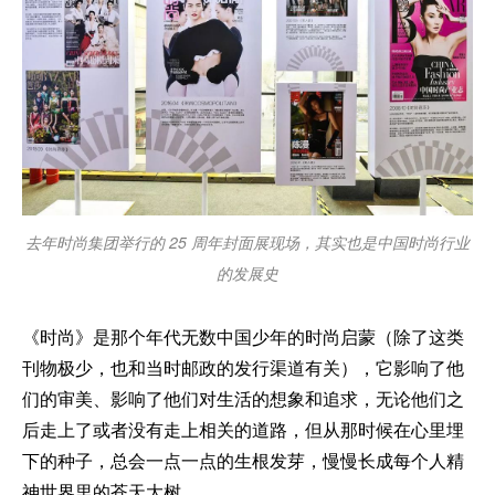
去年时尚集团举行的 25 周年封面展现场，其实也是中国时尚行业
的发展史
《时尚》是那个年代无数中国少年的时尚启蒙（除了这类
刊物极少，也和当时邮政的发行渠道有关），它影响了他
们的审美、影响了他们对生活的想象和追求，无论他们之
后走上了或者没有走上相关的道路，但从那时候在心里埋
下的种子，总会一点一点的生根发芽，慢慢长成每个人精
神世界里的苍天大树。