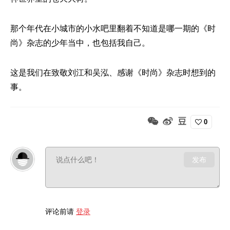
那个年代在小城市的小水吧里翻着不知道是哪一期的《时
尚》杂志的少年当中，也包括我自己。
这是我们在致敬刘江和吴泓、感谢《时尚》杂志时想到的
事。
0
发布
评论前请
登录