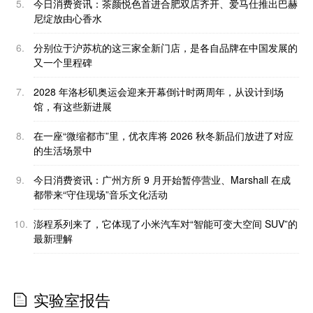
5.
今日消费资讯：茶颜悦色首进合肥双店齐开、爱马仕推出巴赫
尼绽放由心香水
6.
分别位于沪苏杭的这三家全新门店，是各自品牌在中国发展的
又一个里程碑
7.
2028 年洛杉矶奥运会迎来开幕倒计时两周年，从设计到场
馆，有这些新进展
8.
在一座“微缩都市”里，优衣库将 2026 秋冬新品们放进了对应
的生活场景中
9.
今日消费资讯：广州方所 9 月开始暂停营业、Marshall 在成
都带来“守住现场”音乐文化活动
10.
澎程系列来了，它体现了小米汽车对“智能可变大空间 SUV”的
最新理解
实验室报告