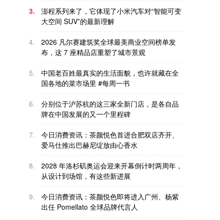
3.
澎程系列来了，它体现了小米汽车对“智能可变
大空间 SUV”的最新理解
4.
2026 凡尔赛建筑奖全球最美商业空间榜单发
布，这 7 座精品店重塑了城市景观
5.
中国老百姓最真实的生活面貌，也许就藏在全
国各地的菜市场里 #每周一书
6.
分别位于沪苏杭的这三家全新门店，是各自品
牌在中国发展的又一个里程碑
7.
今日消费资讯：茶颜悦色首进合肥双店齐开、
爱马仕推出巴赫尼绽放由心香水
8.
2028 年洛杉矶奥运会迎来开幕倒计时两周年，
从设计到场馆，有这些新进展
9.
今日消费资讯：茶颜悦色即将进入广州、杨紫
出任 Pomellato 全球品牌代言人