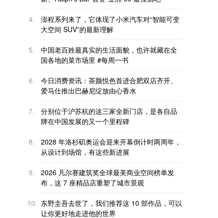
4.
澎程系列来了，它体现了小米汽车对“智能可变
大空间 SUV”的最新理解
5.
中国老百姓最真实的生活面貌，也许就藏在全
国各地的菜市场里 #每周一书
6.
今日消费资讯：茶颜悦色首进合肥双店齐开、
爱马仕推出巴赫尼绽放由心香水
7.
分别位于沪苏杭的这三家全新门店，是各自品
牌在中国发展的又一个里程碑
8.
2028 年洛杉矶奥运会迎来开幕倒计时两周年，
从设计到场馆，有这些新进展
9.
2026 凡尔赛建筑奖全球最美商业空间榜单发
布，这 7 座精品店重塑了城市景观
10.
东野圭吾去世了，我们推荐这 10 部作品，可以
让你更好地走进他的世界