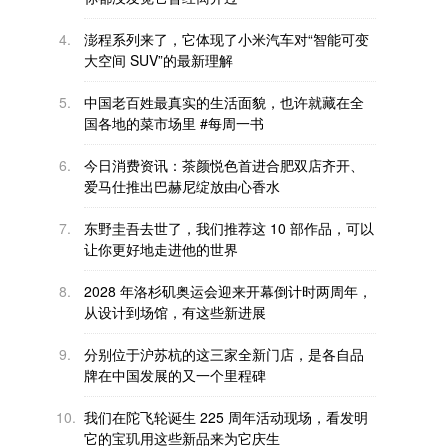
4.
澎程系列来了，它体现了小米汽车对“智能可变
大空间 SUV”的最新理解
5.
中国老百姓最真实的生活面貌，也许就藏在全
国各地的菜市场里 #每周一书
6.
今日消费资讯：茶颜悦色首进合肥双店齐开、
爱马仕推出巴赫尼绽放由心香水
7.
东野圭吾去世了，我们推荐这 10 部作品，可以
让你更好地走进他的世界
8.
2028 年洛杉矶奥运会迎来开幕倒计时两周年，
从设计到场馆，有这些新进展
9.
分别位于沪苏杭的这三家全新门店，是各自品
牌在中国发展的又一个里程碑
10.
我们在陀飞轮诞生 225 周年活动现场，看发明
它的宝玑用这些新品来为它庆生