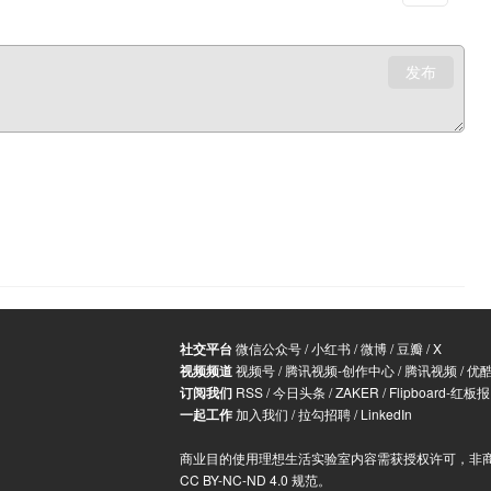
发布
社交平台
微信公众号
/
小红书
/
微博
/
豆瓣
/
X
视频频道
视频号
/
腾讯视频-创作中心
/
腾讯视频
/
优
订阅我们
RSS
/
今日头条
/
ZAKER
/
Flipboard-红板报
一起工作
加入我们
/
拉勾招聘
/
LinkedIn
商业目的使用理想生活实验室内容需获授权许可，非
CC BY-NC-ND 4.0 规范
。