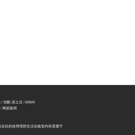
酷
/
优酷-原土豆
/
bilibili
/
网易新闻
商业目的使用理想生活实验室内容需遵守