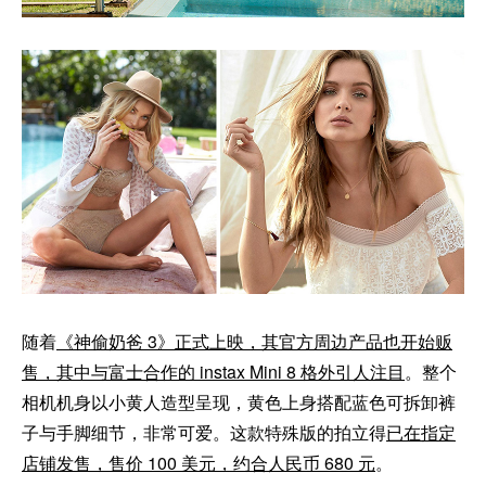
随着
《神偷奶爸 3》正式上映，其官方周边产品也开始贩
售，其中与富士合作的 instax Mini 8 格外引人注目
。整个
相机机身以小黄人造型呈现，黄色上身搭配蓝色可拆卸裤
子与手脚细节，非常可爱。这款特殊版的拍立得
已在指定
店铺发售，售价 100 美元，约合人民币 680 元
。