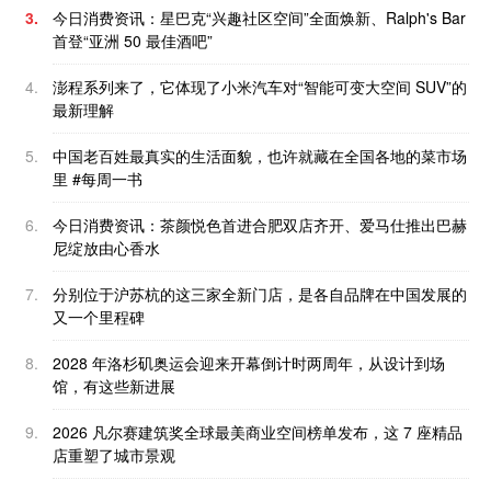
3.
今日消费资讯：星巴克“兴趣社区空间”全面焕新、Ralph's Bar
首登“亚洲 50 最佳酒吧”
4.
澎程系列来了，它体现了小米汽车对“智能可变大空间 SUV”的
最新理解
5.
中国老百姓最真实的生活面貌，也许就藏在全国各地的菜市场
里 #每周一书
6.
今日消费资讯：茶颜悦色首进合肥双店齐开、爱马仕推出巴赫
尼绽放由心香水
7.
分别位于沪苏杭的这三家全新门店，是各自品牌在中国发展的
又一个里程碑
8.
2028 年洛杉矶奥运会迎来开幕倒计时两周年，从设计到场
馆，有这些新进展
9.
2026 凡尔赛建筑奖全球最美商业空间榜单发布，这 7 座精品
店重塑了城市景观