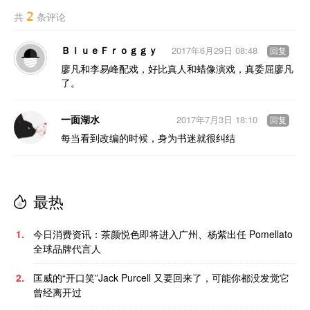
2
共
条评论
ＢｌｕｅＦｒｏｇｇｙ
2017年6月29日 08:48
回复
廖凡和李易峰配戏，好比真人和蜡像演戏，真委屈廖凡
了。
一面湖水
2017年7月3日 18:10
回复
每当看到改编的时候，身为书迷就很纠结
最热
1.
今日消费资讯：茶颜悦色即将进入广州、杨紫出任 Pomellato
全球品牌代言人
2.
匡威的“开口笑”Jack Purcell 又要回来了，可能你都没发觉它
曾经离开过