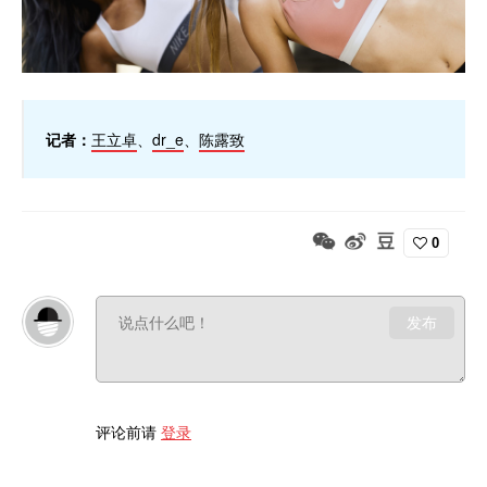
记者：
王立卓
、
dr_e
、
陈露致
0
发布
评论前请
登录