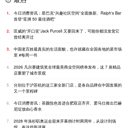
1.
今日消费资讯：星巴克“兴趣社区空间”全面焕新、Ralph's Bar
首登“亚洲 50 最佳酒吧”
2.
匡威的“开口笑”Jack Purcell 又要回来了，可能你都没发觉它
曾经离开过
3.
中国老百姓最真实的生活面貌，也许就藏在全国各地的菜市场
里 #每周一书
4.
2026 凡尔赛建筑奖全球最美商业空间榜单发布，这 7 座精品
店重塑了城市景观
5.
分别位于沪苏杭的这三家全新门店，是各自品牌在中国发展的
又一个里程碑
6.
今日消费资讯：茶颜悦色首进合肥双店齐开、爱马仕推出巴赫
尼绽放由心香水
7.
2028 年洛杉矶奥运会迎来开幕倒计时两周年，从设计到场
馆，有这些新进展