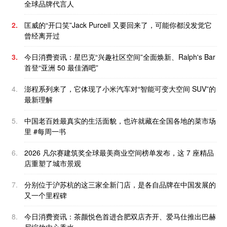
全球品牌代言人
2.
匡威的“开口笑”Jack Purcell 又要回来了，可能你都没发觉它
曾经离开过
3.
今日消费资讯：星巴克“兴趣社区空间”全面焕新、Ralph's Bar
首登“亚洲 50 最佳酒吧”
4.
澎程系列来了，它体现了小米汽车对“智能可变大空间 SUV”的
最新理解
5.
中国老百姓最真实的生活面貌，也许就藏在全国各地的菜市场
里 #每周一书
6.
2026 凡尔赛建筑奖全球最美商业空间榜单发布，这 7 座精品
店重塑了城市景观
7.
分别位于沪苏杭的这三家全新门店，是各自品牌在中国发展的
又一个里程碑
8.
今日消费资讯：茶颜悦色首进合肥双店齐开、爱马仕推出巴赫
尼绽放由心香水