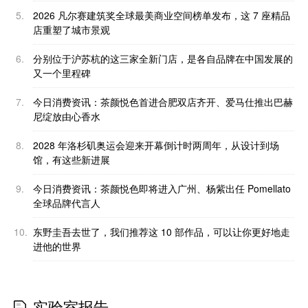
5.
2026 凡尔赛建筑奖全球最美商业空间榜单发布，这 7 座精品
店重塑了城市景观
6.
分别位于沪苏杭的这三家全新门店，是各自品牌在中国发展的
又一个里程碑
7.
今日消费资讯：茶颜悦色首进合肥双店齐开、爱马仕推出巴赫
尼绽放由心香水
8.
2028 年洛杉矶奥运会迎来开幕倒计时两周年，从设计到场
馆，有这些新进展
9.
今日消费资讯：茶颜悦色即将进入广州、杨紫出任 Pomellato
全球品牌代言人
10.
东野圭吾去世了，我们推荐这 10 部作品，可以让你更好地走
进他的世界
实验室报告