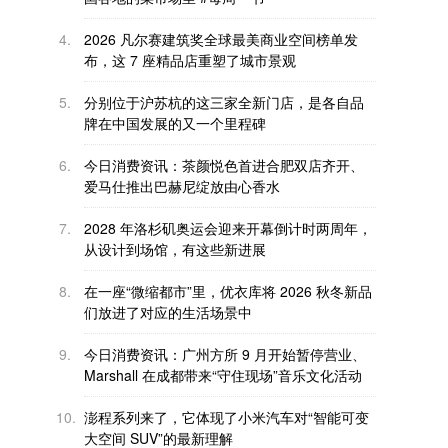
4.
2026 凡尔赛建筑奖全球最美商业空间榜单发
布，这 7 座精品店重塑了城市景观
5.
分别位于沪苏杭的这三家全新门店，是各自品
牌在中国发展的又一个里程碑
6.
今日消费资讯：茶颜悦色首进合肥双店齐开、
爱马仕推出巴赫尼绽放由心香水
7.
2028 年洛杉矶奥运会迎来开幕倒计时两周年，
从设计到场馆，有这些新进展
8.
在一座“微缩都市”里，优衣库将 2026 秋冬新品
们放进了对应的生活场景中
9.
今日消费资讯：广州方所 9 月开始暂停营业、
Marshall 在成都带来“守住现场”音乐文化活动
10.
澎程系列来了，它体现了小米汽车对“智能可变
大空间 SUV”的最新理解