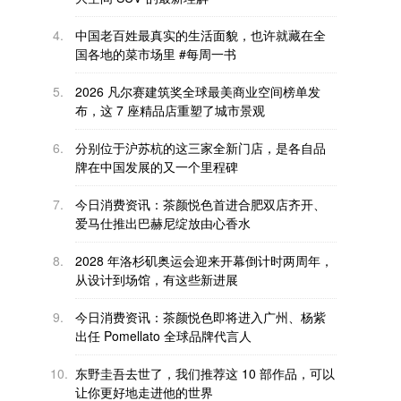
4.
中国老百姓最真实的生活面貌，也许就藏在全
国各地的菜市场里 #每周一书
5.
2026 凡尔赛建筑奖全球最美商业空间榜单发
布，这 7 座精品店重塑了城市景观
6.
分别位于沪苏杭的这三家全新门店，是各自品
牌在中国发展的又一个里程碑
7.
今日消费资讯：茶颜悦色首进合肥双店齐开、
爱马仕推出巴赫尼绽放由心香水
8.
2028 年洛杉矶奥运会迎来开幕倒计时两周年，
从设计到场馆，有这些新进展
9.
今日消费资讯：茶颜悦色即将进入广州、杨紫
出任 Pomellato 全球品牌代言人
10.
东野圭吾去世了，我们推荐这 10 部作品，可以
让你更好地走进他的世界