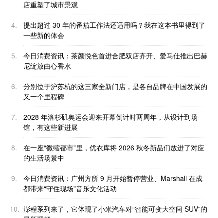
店重塑了城市景观
4.
提出超过 30 年的番茄工作法还适用吗？我在这本书里得到了
一些新的体会
5.
今日消费资讯：茶颜悦色首进合肥双店齐开、爱马仕推出巴赫
尼绽放由心香水
6.
分别位于沪苏杭的这三家全新门店，是各自品牌在中国发展的
又一个里程碑
7.
2028 年洛杉矶奥运会迎来开幕倒计时两周年，从设计到场
馆，有这些新进展
8.
在一座“微缩都市”里，优衣库将 2026 秋冬新品们放进了对应
的生活场景中
9.
今日消费资讯：广州方所 9 月开始暂停营业、Marshall 在成
都带来“守住现场”音乐文化活动
10.
澎程系列来了，它体现了小米汽车对“智能可变大空间 SUV”的