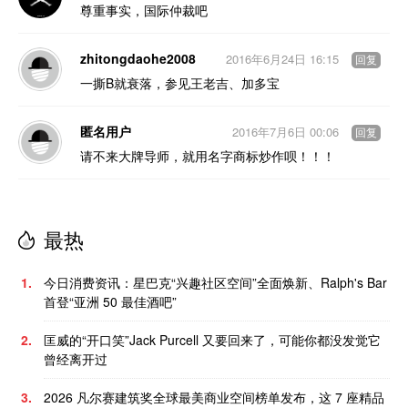
尊重事实，国际仲裁吧
zhitongdaohe2008
2016年6月24日 16:15
回复
一撕B就衰落，参见王老吉、加多宝
匿名用户
2016年7月6日 00:06
回复
请不来大牌导师，就用名字商标炒作呗！！！
最热
1.
今日消费资讯：星巴克“兴趣社区空间”全面焕新、Ralph's Bar
首登“亚洲 50 最佳酒吧”
2.
匡威的“开口笑”Jack Purcell 又要回来了，可能你都没发觉它
曾经离开过
3.
2026 凡尔赛建筑奖全球最美商业空间榜单发布，这 7 座精品