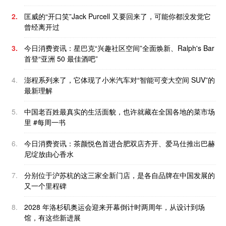
2.
匡威的“开口笑”Jack Purcell 又要回来了，可能你都没发觉它
曾经离开过
3.
今日消费资讯：星巴克“兴趣社区空间”全面焕新、Ralph's Bar
首登“亚洲 50 最佳酒吧”
4.
澎程系列来了，它体现了小米汽车对“智能可变大空间 SUV”的
最新理解
5.
中国老百姓最真实的生活面貌，也许就藏在全国各地的菜市场
里 #每周一书
6.
今日消费资讯：茶颜悦色首进合肥双店齐开、爱马仕推出巴赫
尼绽放由心香水
7.
分别位于沪苏杭的这三家全新门店，是各自品牌在中国发展的
又一个里程碑
8.
2028 年洛杉矶奥运会迎来开幕倒计时两周年，从设计到场
馆，有这些新进展