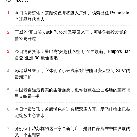
1.
今日消费资讯：茶颜悦色即将进入广州、杨紫出任 Pomellato
全球品牌代言人
2.
匡威的“开口笑”Jack Purcell 又要回来了，可能你都没发觉它
曾经离开过
3.
今日消费资讯：星巴克“兴趣社区空间”全面焕新、Ralph's Bar
首登“亚洲 50 最佳酒吧”
4.
澎程系列来了，它体现了小米汽车对“智能可变大空间 SUV”的
最新理解
5.
中国老百姓最真实的生活面貌，也许就藏在全国各地的菜市场
里 #每周一书
6.
今日消费资讯：茶颜悦色首进合肥双店齐开、爱马仕推出巴赫
尼绽放由心香水
7.
分别位于沪苏杭的这三家全新门店，是各自品牌在中国发展的
又一个里程碑