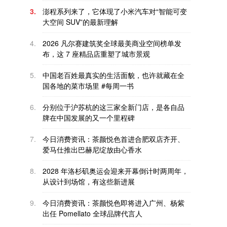
3.
澎程系列来了，它体现了小米汽车对“智能可变
大空间 SUV”的最新理解
4.
2026 凡尔赛建筑奖全球最美商业空间榜单发
布，这 7 座精品店重塑了城市景观
5.
中国老百姓最真实的生活面貌，也许就藏在全
国各地的菜市场里 #每周一书
6.
分别位于沪苏杭的这三家全新门店，是各自品
牌在中国发展的又一个里程碑
7.
今日消费资讯：茶颜悦色首进合肥双店齐开、
爱马仕推出巴赫尼绽放由心香水
8.
2028 年洛杉矶奥运会迎来开幕倒计时两周年，
从设计到场馆，有这些新进展
9.
今日消费资讯：茶颜悦色即将进入广州、杨紫
出任 Pomellato 全球品牌代言人