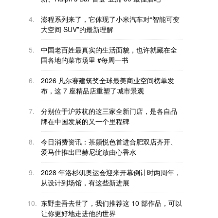
4.
澎程系列来了，它体现了小米汽车对“智能可变
大空间 SUV”的最新理解
5.
中国老百姓最真实的生活面貌，也许就藏在全
国各地的菜市场里 #每周一书
6.
2026 凡尔赛建筑奖全球最美商业空间榜单发
布，这 7 座精品店重塑了城市景观
7.
分别位于沪苏杭的这三家全新门店，是各自品
牌在中国发展的又一个里程碑
8.
今日消费资讯：茶颜悦色首进合肥双店齐开、
爱马仕推出巴赫尼绽放由心香水
9.
2028 年洛杉矶奥运会迎来开幕倒计时两周年，
从设计到场馆，有这些新进展
10.
东野圭吾去世了，我们推荐这 10 部作品，可以
让你更好地走进他的世界