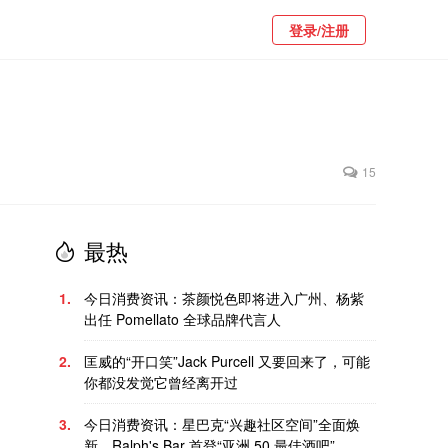
登录/注册
15
最热
1.
今日消费资讯：茶颜悦色即将进入广州、杨紫
出任 Pomellato 全球品牌代言人
2.
匡威的“开口笑”Jack Purcell 又要回来了，可能
你都没发觉它曾经离开过
3.
今日消费资讯：星巴克“兴趣社区空间”全面焕
新、Ralph's Bar 首登“亚洲 50 最佳酒吧”