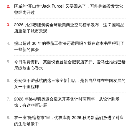
2.
匡威的“开口笑”Jack Purcell 又要回来了，可能你都没发觉它
曾经离开过
3.
2026 凡尔赛建筑奖全球最美商业空间榜单发布，这 7 座精品
店重塑了城市景观
4.
提出超过 30 年的番茄工作法还适用吗？我在这本书里得到了
一些新的体会
5.
今日消费资讯：茶颜悦色首进合肥双店齐开、爱马仕推出巴赫
尼绽放由心香水
6.
分别位于沪苏杭的这三家全新门店，是各自品牌在中国发展的
又一个里程碑
7.
2028 年洛杉矶奥运会迎来开幕倒计时两周年，从设计到场
馆，有这些新进展
8.
在一座“微缩都市”里，优衣库将 2026 秋冬新品们放进了对应
的生活场景中