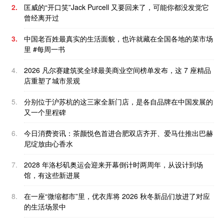
2.
匡威的“开口笑”Jack Purcell 又要回来了，可能你都没发觉它
曾经离开过
3.
中国老百姓最真实的生活面貌，也许就藏在全国各地的菜市场
里 #每周一书
4.
2026 凡尔赛建筑奖全球最美商业空间榜单发布，这 7 座精品
店重塑了城市景观
5.
分别位于沪苏杭的这三家全新门店，是各自品牌在中国发展的
又一个里程碑
6.
今日消费资讯：茶颜悦色首进合肥双店齐开、爱马仕推出巴赫
尼绽放由心香水
7.
2028 年洛杉矶奥运会迎来开幕倒计时两周年，从设计到场
馆，有这些新进展
8.
在一座“微缩都市”里，优衣库将 2026 秋冬新品们放进了对应
的生活场景中