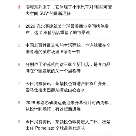
3.
澎程系列来了，它体现了小米汽车对“智能可变
大空间 SUV”的最新理解
4.
2026 凡尔赛建筑奖全球最美商业空间榜单发
布，这 7 座精品店重塑了城市景观
5.
中国老百姓最真实的生活面貌，也许就藏在全
国各地的菜市场里 #每周一书
6.
分别位于沪苏杭的这三家全新门店，是各自品
牌在中国发展的又一个里程碑
7.
今日消费资讯：茶颜悦色首进合肥双店齐开、
爱马仕推出巴赫尼绽放由心香水
8.
2028 年洛杉矶奥运会迎来开幕倒计时两周年，
从设计到场馆，有这些新进展
9.
今日消费资讯：茶颜悦色即将进入广州、杨紫
出任 Pomellato 全球品牌代言人