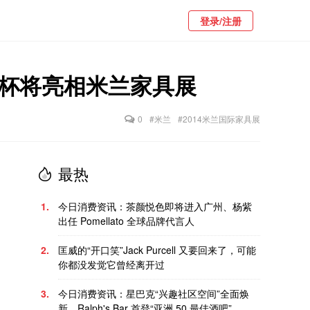
登录/注册
k 酒杯将亮相米兰家具展
0
#米兰
#2014米兰国际家具展
最热
1.
今日消费资讯：茶颜悦色即将进入广州、杨紫
出任 Pomellato 全球品牌代言人
2.
匡威的“开口笑”Jack Purcell 又要回来了，可能
你都没发觉它曾经离开过
3.
今日消费资讯：星巴克“兴趣社区空间”全面焕
新、Ralph's Bar 首登“亚洲 50 最佳酒吧”