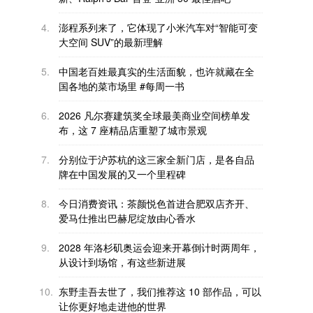
4.
澎程系列来了，它体现了小米汽车对“智能可变
大空间 SUV”的最新理解
5.
中国老百姓最真实的生活面貌，也许就藏在全
国各地的菜市场里 #每周一书
6.
2026 凡尔赛建筑奖全球最美商业空间榜单发
布，这 7 座精品店重塑了城市景观
7.
分别位于沪苏杭的这三家全新门店，是各自品
牌在中国发展的又一个里程碑
8.
今日消费资讯：茶颜悦色首进合肥双店齐开、
爱马仕推出巴赫尼绽放由心香水
9.
2028 年洛杉矶奥运会迎来开幕倒计时两周年，
从设计到场馆，有这些新进展
10.
东野圭吾去世了，我们推荐这 10 部作品，可以
让你更好地走进他的世界