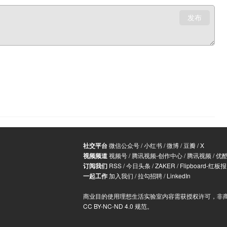
发布
社交平台
微信公众号
/
小红书
/
微博
/
豆瓣
/
X
视频频道
视频号
/
腾讯视频-创作中心
/
腾讯视频
/
优
订阅我们
RSS
/
今日头条
/
ZAKER
/
Flipboard-红板报
一起工作
加入我们
/
拉勾招聘
/
LinkedIn
商业目的使用理想生活实验室内容需获授权许可，非
CC BY-NC-ND 4.0 规范
。