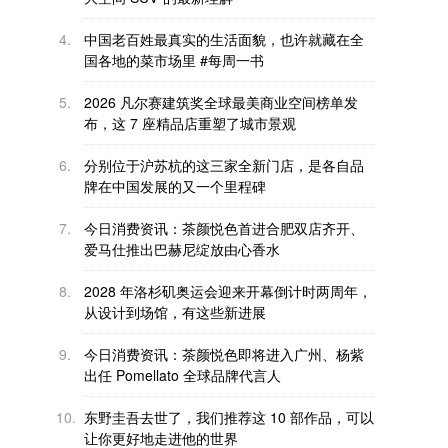
4.
中国老百姓最真实的生活面貌，也许就藏在全
国各地的菜市场里 #每周一书
5.
2026 凡尔赛建筑奖全球最美商业空间榜单发
布，这 7 座精品店重塑了城市景观
6.
分别位于沪苏杭的这三家全新门店，是各自品
牌在中国发展的又一个里程碑
7.
今日消费资讯：茶颜悦色首进合肥双店齐开、
爱马仕推出巴赫尼绽放由心香水
8.
2028 年洛杉矶奥运会迎来开幕倒计时两周年，
从设计到场馆，有这些新进展
9.
今日消费资讯：茶颜悦色即将进入广州、杨紫
出任 Pomellato 全球品牌代言人
10.
东野圭吾去世了，我们推荐这 10 部作品，可以
让你更好地走进他的世界