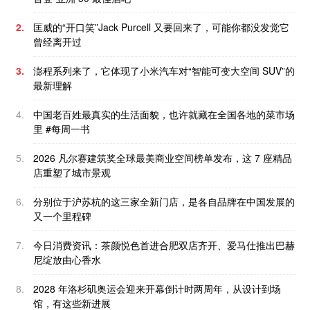
2.
匡威的“开口笑”Jack Purcell 又要回来了，可能你都没发觉它
曾经离开过
3.
澎程系列来了，它体现了小米汽车对“智能可变大空间 SUV”的
最新理解
4.
中国老百姓最真实的生活面貌，也许就藏在全国各地的菜市场
里 #每周一书
5.
2026 凡尔赛建筑奖全球最美商业空间榜单发布，这 7 座精品
店重塑了城市景观
6.
分别位于沪苏杭的这三家全新门店，是各自品牌在中国发展的
又一个里程碑
7.
今日消费资讯：茶颜悦色首进合肥双店齐开、爱马仕推出巴赫
尼绽放由心香水
8.
2028 年洛杉矶奥运会迎来开幕倒计时两周年，从设计到场
馆，有这些新进展