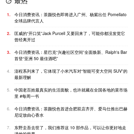
最热
1.
今日消费资讯：茶颜悦色即将进入广州、杨紫出任 Pomellato
全球品牌代言人
2.
匡威的“开口笑”Jack Purcell 又要回来了，可能你都没发觉它
曾经离开过
3.
今日消费资讯：星巴克“兴趣社区空间”全面焕新、Ralph's Bar
首登“亚洲 50 最佳酒吧”
4.
澎程系列来了，它体现了小米汽车对“智能可变大空间 SUV”的
最新理解
5.
中国老百姓最真实的生活面貌，也许就藏在全国各地的菜市场
里 #每周一书
6.
今日消费资讯：茶颜悦色首进合肥双店齐开、爱马仕推出巴赫
尼绽放由心香水
7.
东野圭吾去世了，我们推荐这 10 部作品，可以让你更好地走
进他的世界