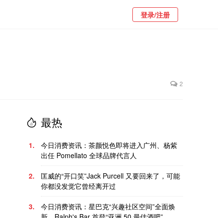
登录/注册
2
最热
1.
今日消费资讯：茶颜悦色即将进入广州、杨紫
出任 Pomellato 全球品牌代言人
2.
匡威的“开口笑”Jack Purcell 又要回来了，可能
你都没发觉它曾经离开过
3.
今日消费资讯：星巴克“兴趣社区空间”全面焕
新、Ralph's Bar 首登“亚洲 50 最佳酒吧”