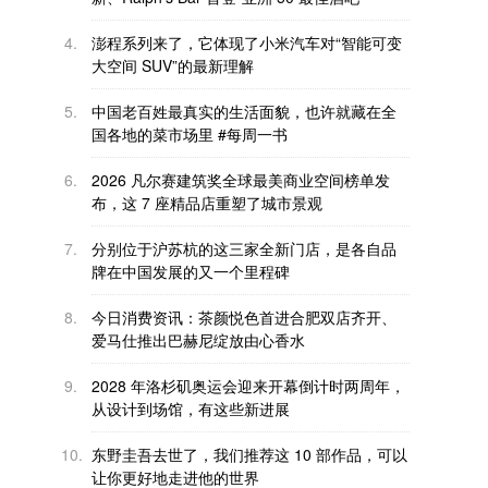
4.
澎程系列来了，它体现了小米汽车对“智能可变
大空间 SUV”的最新理解
5.
中国老百姓最真实的生活面貌，也许就藏在全
国各地的菜市场里 #每周一书
6.
2026 凡尔赛建筑奖全球最美商业空间榜单发
布，这 7 座精品店重塑了城市景观
7.
分别位于沪苏杭的这三家全新门店，是各自品
牌在中国发展的又一个里程碑
8.
今日消费资讯：茶颜悦色首进合肥双店齐开、
爱马仕推出巴赫尼绽放由心香水
9.
2028 年洛杉矶奥运会迎来开幕倒计时两周年，
从设计到场馆，有这些新进展
10.
东野圭吾去世了，我们推荐这 10 部作品，可以
让你更好地走进他的世界