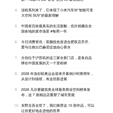
4.
澎程系列来了，它体现了小米汽车对“智能可变
大空间 SUV”的最新理解
5.
中国老百姓最真实的生活面貌，也许就藏在全
国各地的菜市场里 #每周一书
6.
今日消费资讯：茶颜悦色首进合肥双店齐开、
爱马仕推出巴赫尼绽放由心香水
7.
分别位于沪苏杭的这三家全新门店，是各自品
牌在中国发展的又一个里程碑
8.
2028 年洛杉矶奥运会迎来开幕倒计时两周年，
从设计到场馆，有这些新进展
9.
2026 凡尔赛建筑奖全球最美商业空间榜单发
布，这 7 座精品店重塑了城市景观
10.
东野圭吾去世了，我们推荐这 10 部作品，可以
让你更好地走进他的世界