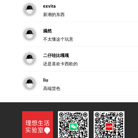
exvita
新潮的东西
嫣然
不太懂这个玩意
二仔哇比嘎嘎
还是喜欢卡西欧的
liu
高端货色