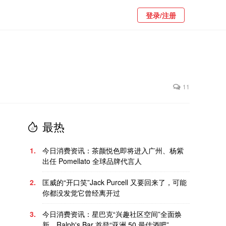
登录/注册
11
最热
1.
今日消费资讯：茶颜悦色即将进入广州、杨紫
出任 Pomellato 全球品牌代言人
2.
匡威的“开口笑”Jack Purcell 又要回来了，可能
你都没发觉它曾经离开过
3.
今日消费资讯：星巴克“兴趣社区空间”全面焕
新、Ralph's Bar 首登“亚洲 50 最佳酒吧”