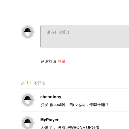
评论前请
登录
11
共
条评论
chenninny
沙发 很cool啊，自己运动，作弊干嘛？
MyPrayer
太炫了， 没有JAWBONE UP好看