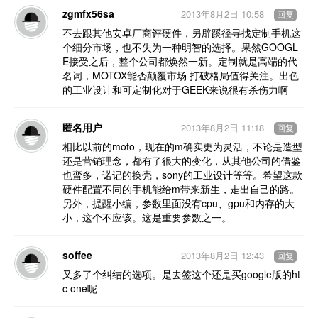
zgmfx56sa
2013年8月2日 10:58
回复
不去跟其他安卓厂商评硬件，另辟蹊径寻找定制手机这
个细分市场，也不失为一种明智的选择。果然GOOGL
E接受之后，整个公司都焕然一新。定制就是高端的代
名词，MOTOX能否颠覆市场 打破格局值得关注。出色
的工业设计和可定制化对于GEEK来说很有杀伤力啊
匿名用户
2013年8月2日 11:18
回复
相比以前的moto，现在的m确实更为灵活，不论是造型
还是营销理念，都有了很大的变化，从其他公司的借鉴
也蛮多，诺记的换壳，sony的工业设计等等。希望这款
硬件配置不同的手机能给m带来新生，走出自己的路。
另外，提醒小编，参数里面没有cpu、gpu和内存的大
小，这个不应该。这是重要参数之一。
soffee
2013年8月2日 12:43
回复
又多了个纠结的选项。是去签这个还是买google版的ht
c one呢