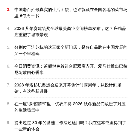
3.
中国老百姓最真实的生活面貌，也许就藏在全国各地的菜市场
里 #每周一书
4.
2026 凡尔赛建筑奖全球最美商业空间榜单发布，这 7 座精品
店重塑了城市景观
5.
分别位于沪苏杭的这三家全新门店，是各自品牌在中国发展的
又一个里程碑
6.
今日消费资讯：茶颜悦色首进合肥双店齐开、爱马仕推出巴赫
尼绽放由心香水
7.
2028 年洛杉矶奥运会迎来开幕倒计时两周年，从设计到场
馆，有这些新进展
8.
在一座“微缩都市”里，优衣库将 2026 秋冬新品们放进了对应
的生活场景中
9.
提出超过 30 年的番茄工作法还适用吗？我在这本书里得到了
一些新的体会