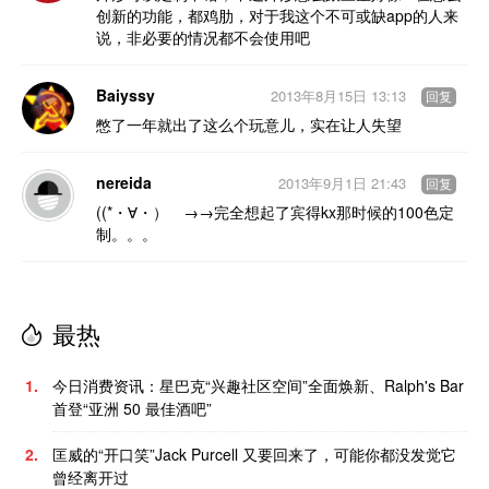
创新的功能，都鸡肋，对于我这个不可或缺app的人来
说，非必要的情况都不会使用吧
Baiyssy
2013年8月15日 13:13
回复
憋了一年就出了这么个玩意儿，实在让人失望
nereida
2013年9月1日 21:43
回复
((*・∀・）ゞ→→完全想起了宾得kx那时候的100色定
制。。。
最热
1.
今日消费资讯：星巴克“兴趣社区空间”全面焕新、Ralph's Bar
首登“亚洲 50 最佳酒吧”
2.
匡威的“开口笑”Jack Purcell 又要回来了，可能你都没发觉它
曾经离开过