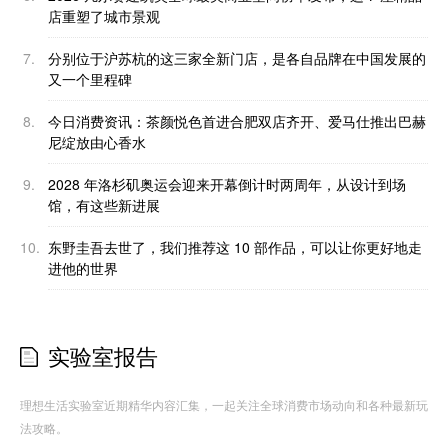
店重塑了城市景观
7.
分别位于沪苏杭的这三家全新门店，是各自品牌在中国发展的
又一个里程碑
8.
今日消费资讯：茶颜悦色首进合肥双店齐开、爱马仕推出巴赫
尼绽放由心香水
9.
2028 年洛杉矶奥运会迎来开幕倒计时两周年，从设计到场
馆，有这些新进展
10.
东野圭吾去世了，我们推荐这 10 部作品，可以让你更好地走
进他的世界
实验室报告
理想生活实验室近期精华内容汇集，一起关注全球消费市场动向和各种最新玩
法攻略。