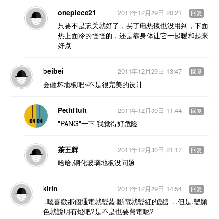
onepiece21
2011年12月29日 20:21
回复
只要不是忘关就好了，买了电热毯也没用到，下面
热上面冷的怪怪的，还是靠身体让它一起暖和起来
好点
beibei
2011年12月29日 13:47
回复
会砸坏地板吧~不是很完美的设计
PetitHuit
2011年12月30日 11:44
回复
"PANG"一下 我觉得好危险
茶王辉
2011年12月30日 21:17
回复
哈哈,钢化玻璃地板没问题
kirin
2011年12月29日 14:54
回复
..嗯喜歡那個通電就變藍.斷電就變紅的設計...但是,變顏
色就說明有燈吧?是不是也要費電呢?