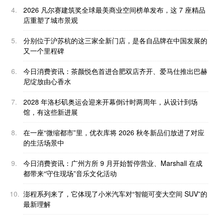
4.
2026 凡尔赛建筑奖全球最美商业空间榜单发布，这 7 座精品
店重塑了城市景观
5.
分别位于沪苏杭的这三家全新门店，是各自品牌在中国发展的
又一个里程碑
6.
今日消费资讯：茶颜悦色首进合肥双店齐开、爱马仕推出巴赫
尼绽放由心香水
7.
2028 年洛杉矶奥运会迎来开幕倒计时两周年，从设计到场
馆，有这些新进展
8.
在一座“微缩都市”里，优衣库将 2026 秋冬新品们放进了对应
的生活场景中
9.
今日消费资讯：广州方所 9 月开始暂停营业、Marshall 在成
都带来“守住现场”音乐文化活动
10.
澎程系列来了，它体现了小米汽车对“智能可变大空间 SUV”的
最新理解