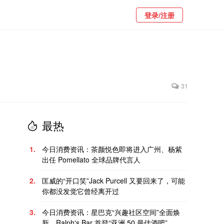
登录/注册
31
最热
1.
今日消费资讯：茶颜悦色即将进入广州、杨紫
出任 Pomellato 全球品牌代言人
2.
匡威的“开口笑”Jack Purcell 又要回来了，可能
你都没发觉它曾经离开过
3.
今日消费资讯：星巴克“兴趣社区空间”全面焕
新、Ralph's Bar 首登“亚洲 50 最佳酒吧”