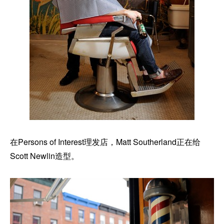
在Persons of Interest理发店，Matt Southerland正在给
Scott Newlin造型。