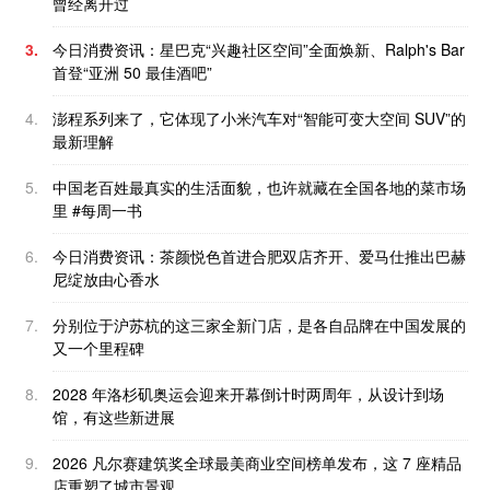
曾经离开过
3.
今日消费资讯：星巴克“兴趣社区空间”全面焕新、Ralph's Bar
首登“亚洲 50 最佳酒吧”
4.
澎程系列来了，它体现了小米汽车对“智能可变大空间 SUV”的
最新理解
5.
中国老百姓最真实的生活面貌，也许就藏在全国各地的菜市场
里 #每周一书
6.
今日消费资讯：茶颜悦色首进合肥双店齐开、爱马仕推出巴赫
尼绽放由心香水
7.
分别位于沪苏杭的这三家全新门店，是各自品牌在中国发展的
又一个里程碑
8.
2028 年洛杉矶奥运会迎来开幕倒计时两周年，从设计到场
馆，有这些新进展
9.
2026 凡尔赛建筑奖全球最美商业空间榜单发布，这 7 座精品
店重塑了城市景观